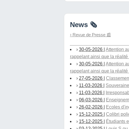
News 🗞️
› Revue de Presse 📰
›
30-05-2026
|
Attention 
rappelant ainsi que la réalité 
›
30-05-2026
|
Attention 
rappelant ainsi que la réalité 
›
27-05-2026
|
Classements
›
11-03-2026
|
Souveraine
›
11-03-2026
|
Irresponsab
›
06-03-2026
|
Enseignemen
›
26-02-2026
|
Ecoles d'i
›
15-12-2025
|
Colibri pol
›
15-12-2025
|
Étudiants e
›
03-12-2025
|
Louis S ou