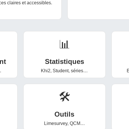
es claires et accessibles.
📊
nt
Statistiques
…
Khi2, Student, séries…
E
🛠️
Outils
Limesurvey, QCM…