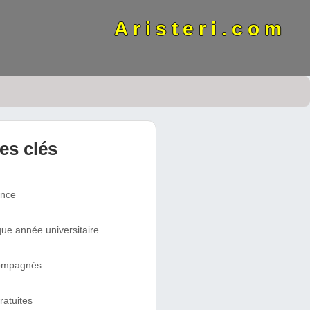
Aristeri.com
res clés
ence
ue année universitaire
compagnés
ratuites