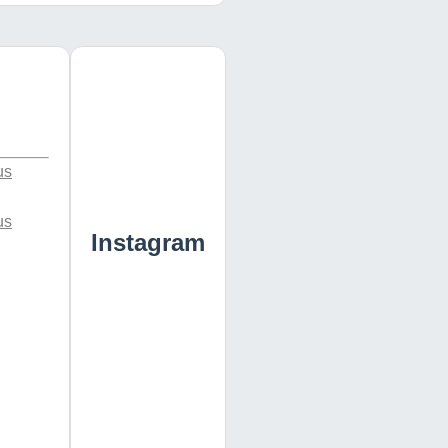
us
us
Instagram