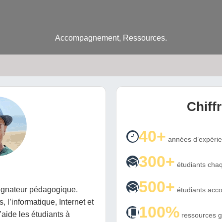
Accompagnement, Ressources.
Chiff
40+
années d’expéri
300+
étudiants chaq
500+
gnateur pédagogique.
étudiants ac
, l’informatique, Internet et
100%
’aide les étudiants à
ressources g