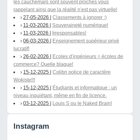
les cauchemars sont souvent proches vous
rappelant ainsi que la réalité n'est pas virtuelle!
›
27-05-2026
|
Classements à ignorer :)
›
11-03-2026
|
Souveraineté numérique!
›
11-03-2026
|
Irresponsables!
›
06-03-2026
|
Enseignement supérieur privé
lucratif!
›
26-02-2026
|
Ecoles d'ingénieurs = écoles de
commerce? Quelle blague!
›
15-12-2025
|
Colibri police de caractère
Wokiste!!!
›
15-12-2025
|
Étudiants et informatique : un
niveau inquiétant, même en fin de licence.
›
03-12-2025
|
Louis S ou le Naked Brain!
Instagram