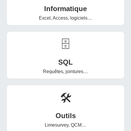
Informatique
Excel, Access, logiciels…
🗄️
SQL
Requêtes, jointures…
🛠️
Outils
Limesurvey, QCM…