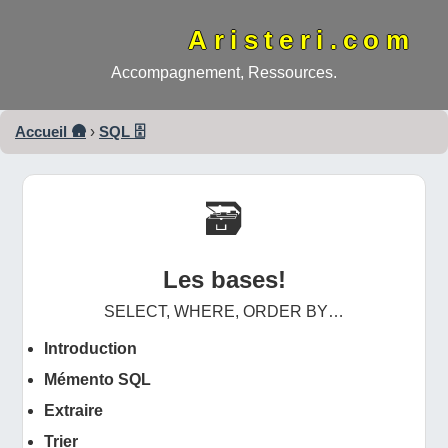
Aristeri.com
Accompagnement, Ressources.
Accueil 🛖
›
SQL 🗄️
🗃️
Les bases!
SELECT, WHERE, ORDER BY…
Introduction
Mémento SQL
Extraire
Trier