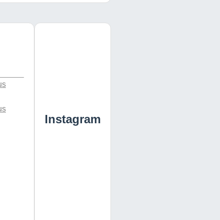
us
us
Instagram