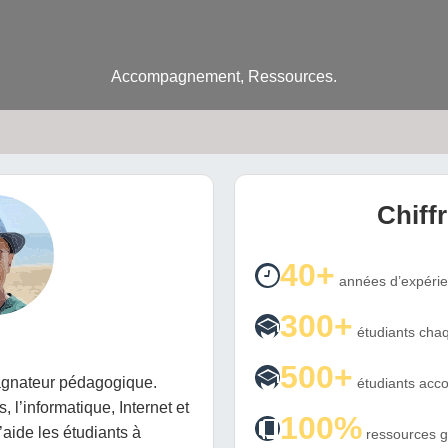
Accompagnement, Ressources.
Chiff
40+
années d’expéri
300+
étudiants chaq
500+
gnateur pédagogique.
étudiants ac
, l’informatique, Internet et
100%
’aide les étudiants à
ressources g