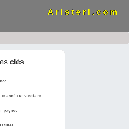
Aristeri.com
res clés
ence
ue année universitaire
compagnés
ratuites