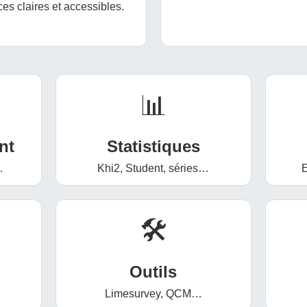
es claires et accessibles.
📊
nt
Statistiques
…
Khi2, Student, séries…
E
🛠️
Outils
Limesurvey, QCM…