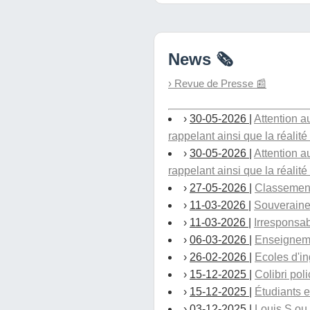
News 🗞️
› Revue de Presse 📰
›
30-05-2026
|
Attention 
rappelant ainsi que la réalité 
›
30-05-2026
|
Attention 
rappelant ainsi que la réalité 
›
27-05-2026
|
Classements
›
11-03-2026
|
Souveraine
›
11-03-2026
|
Irresponsab
›
06-03-2026
|
Enseignemen
›
26-02-2026
|
Ecoles d'i
›
15-12-2025
|
Colibri pol
›
15-12-2025
|
Étudiants e
›
03-12-2025
|
Louis S ou