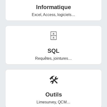
Informatique
Excel, Access, logiciels…
🗄️
SQL
Requêtes, jointures…
🛠️
Outils
Limesurvey, QCM…