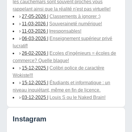
les cauchemars sont souvent proches vous
rappelant ainsi que la réalité n'est pas virtuelle!
›
27-05-2026
|
Classements à ignorer :)
›
11-03-2026
|
Souveraineté numérique!
›
11-03-2026
|
Irresponsables!
›
06-03-2026
|
Enseignement supérieur privé
lucratif!
›
26-02-2026
|
Ecoles d'ingénieurs = écoles de
commerce? Quelle blague!
›
15-12-2025
|
Colibri police de caractère
Wokiste!!!
›
15-12-2025
|
Étudiants et informatique : un
niveau inquiétant, même en fin de licence.
›
03-12-2025
|
Louis S ou le Naked Brain!
Instagram