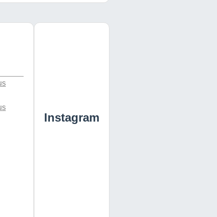
us
us
Instagram