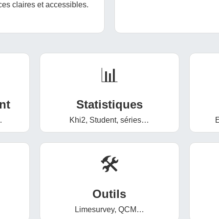
es claires et accessibles.
📊
nt
Statistiques
…
Khi2, Student, séries…
E
🛠️
Outils
Limesurvey, QCM…