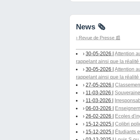
News 🗞️
› Revue de Presse 📰
›
30-05-2026
|
Attention 
rappelant ainsi que la réalité 
›
30-05-2026
|
Attention 
rappelant ainsi que la réalité 
›
27-05-2026
|
Classements
›
11-03-2026
|
Souveraine
›
11-03-2026
|
Irresponsab
›
06-03-2026
|
Enseignemen
›
26-02-2026
|
Ecoles d'i
›
15-12-2025
|
Colibri pol
›
15-12-2025
|
Étudiants e
›
03-12-2025
|
Louis S ou