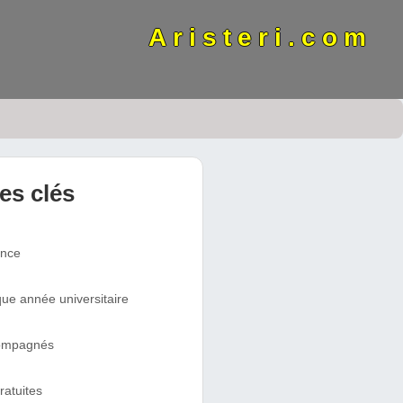
Aristeri.com
res clés
ence
ue année universitaire
compagnés
ratuites