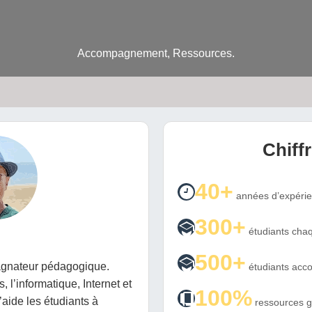
Accompagnement, Ressources.
Chiff
40+
années d’expéri
300+
étudiants chaq
500+
gnateur pédagogique.
étudiants ac
, l’informatique, Internet et
100%
’aide les étudiants à
ressources g