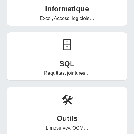
Informatique
Excel, Access, logiciels…
🗄️
SQL
Requêtes, jointures…
🛠️
Outils
Limesurvey, QCM…