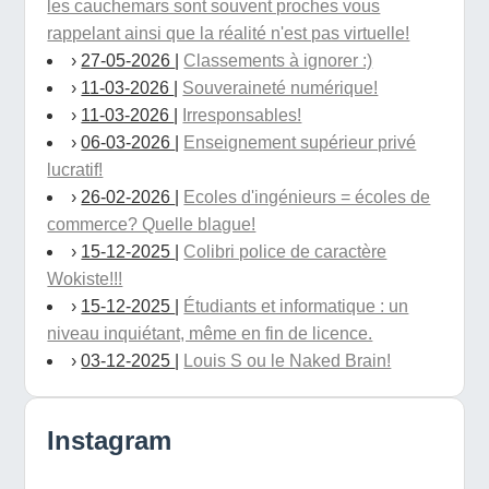
les cauchemars sont souvent proches vous
rappelant ainsi que la réalité n'est pas virtuelle!
›
27-05-2026
|
Classements à ignorer :)
›
11-03-2026
|
Souveraineté numérique!
›
11-03-2026
|
Irresponsables!
›
06-03-2026
|
Enseignement supérieur privé
lucratif!
›
26-02-2026
|
Ecoles d'ingénieurs = écoles de
commerce? Quelle blague!
›
15-12-2025
|
Colibri police de caractère
Wokiste!!!
›
15-12-2025
|
Étudiants et informatique : un
niveau inquiétant, même en fin de licence.
›
03-12-2025
|
Louis S ou le Naked Brain!
Instagram